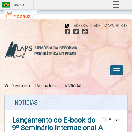
BRASIL
Fiocruz
Fale
Simplifique!
com
Comunica BR
a
A
ACESSIBILIDADE
MAPA DO SITE
Fiocruz
Participe
Acesso à informação
Memória da Reforma Psiquiátrica no
Brasil
Legislação
Canais
Toggle
menu
menu
menu
navigati
celular
celular
celular
Você está em:
Página Inicial
NOTICIAS
NOTÍCIAS
Lançamento do E-book do
Voltar
9º Seminário Internacional A