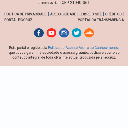
Janeiro/RJ - CEP 21040-361
|
|
|
|
POLÍTICA DE PRIVACIDADE
ACESSIBILIDADE
SOBRE O SITE
CRÉDITOS
|
PORTAL FIOCRUZ
PORTAL DA TRANSPARÊNCIA
Facebook
youtube
instagran
Twitter
Sound
cloud
Este portal é regido pela
Política de Acesso Aberto ao Conhecimento
,
que busca garantir à sociedade o acesso gratuito, público e aberto ao
conteúdo integral de toda obra intelectual produzida pela Fiocruz.