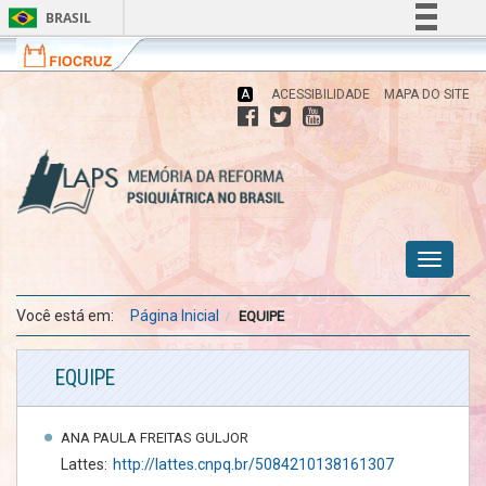
BRASIL
Fiocruz
Fale
Simplifique!
com
Comunica BR
a
A
ACESSIBILIDADE
MAPA DO SITE
Fiocruz
Participe
Acesso à informação
Memória da Reforma Psiquiátrica no
Brasil
Legislação
Canais
Toggle
menu
menu
menu
navigati
celular
celular
celular
Você está em:
Página Inicial
EQUIPE
EQUIPE
ANA PAULA FREITAS GULJOR
Lattes:
http://lattes.cnpq.br/5084210138161307