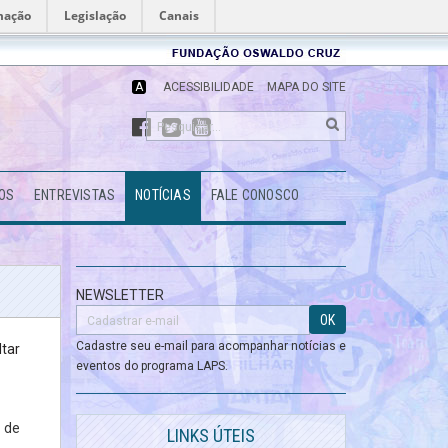
mação
Legislação
Canais
Fundação
Oswaldo
Cruz
A
ACESSIBILIDADE
MAPA DO SITE
OS
ENTREVISTAS
NOTÍCIAS
FALE CONOSCO
NEWSLETTER
OK
Cadastre seu e-mail para acompanhar notícias e
ltar
eventos do programa LAPS.
l de
LINKS ÚTEIS