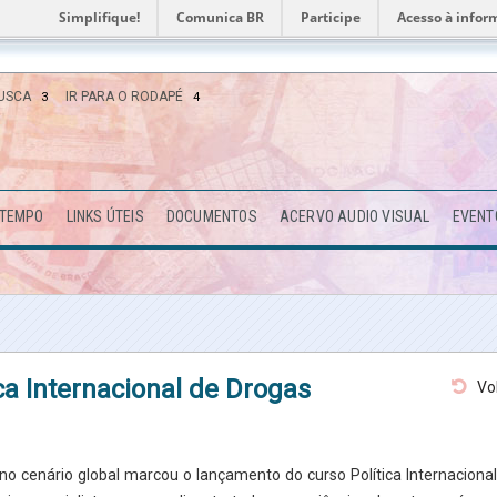
Simplifique!
Comunica BR
Participe
Acesso à infor
BUSCA
IR PARA O RODAPÉ
3
4
 TEMPO
LINKS ÚTEIS
DOCUMENTOS
ACERVO AUDIO VISUAL
EVENT
a Internacional de Drogas
Vo
no cenário global marcou o lançamento do curso Política Internaciona