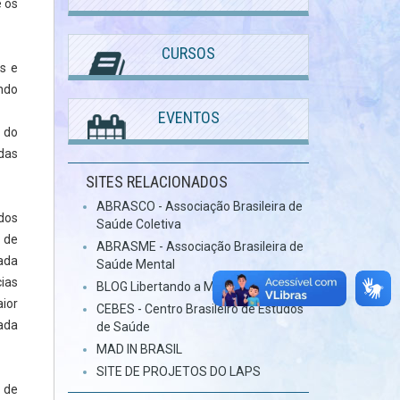
e os
CURSOS
s e
ndo
EVENTOS
 do
das
SITES RELACIONADOS
ABRASCO - Associação Brasileira de
ados
Saúde Coletiva
a de
ABRASME - Associação Brasileira de
ada
Saúde Mental
ias
BLOG Libertando a Mente
ior
CEBES - Centro Brasileiro de Estudos
ada
de Saúde
MAD IN BRASIL
SITE DE PROJETOS DO LAPS
 de