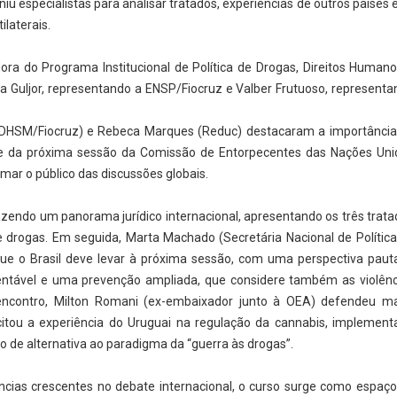
u especialistas para analisar tratados, experiências de outros países 
ilaterais.
ra do Programa Institucional de Política de Drogas, Direitos Humano
Guljor, representando a ENSP/Fiocruz e Valber Frutuoso, representa
(PDHSM/Fiocruz) e Rebeca Marques (Reduc) destacaram a importância
e da próxima sessão da Comissão de Entorpecentes das Nações Uni
mar o público das discussões globais.
zendo um panorama jurídico internacional, apresentando os três trat
e drogas. Em seguida, Marta Machado (Secretária Nacional de Polític
ue o Brasil deve levar à próxima sessão, com uma perspectiva paut
entável e uma prevenção ampliada, que considere também as violênc
 encontro, Milton Romani (ex-embaixador junto à OEA) defendeu ma
 citou a experiência do Uruguai na regulação da cannabis, implement
 de alternativa ao paradigma da “guerra às drogas”.
cias crescentes no debate internacional, o curso surge como espaço