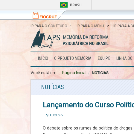
BRASIL
Fiocruz
Fale
com
a
IR PARA O CONTEÚDO
IR PARA O MENU
IR PARA A 
1
2
Fiocruz
Memória da Reforma Psiquiátrica no
Brasil
INÍCIO
O PROJETO MEMÓRIA
EQUIPE
LINHA DO
Você está em:
Página Inicial
NOTICIAS
NOTÍCIAS
Lançamento do Curso Polític
17/03/2026
O debate sobre os rumos da política de drogas 