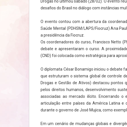
Drogas no últimou sábado (28/02). O evento reuni
desafios do Brasil no diálogo com instâncias mult
O evento contou com a abertura da coordenado
Saúde Mental (PDHSM/LAPS/Fiocruz) Ana Paula 
a presidência da Fiocruz.
Os coordenadores do curso, Francisco Netto 
debate e apresentaram o curso. A proximidad
(CND) foi colocada como estratégica para aproxi
O diplomata César Bonamigo iniciou o debate fa
que estruturam o sistema global de controle d
Drogas e Gestão de Ativos) destacou pontos q
pelos direitos humanos, desenvolvimento sust
associadas ao mercado ilícito. Encerrando o
articulação entre países da América Latina e
durante o governo de José Mujica, como exemplo
Em um cenário de mudanças globais e divergên