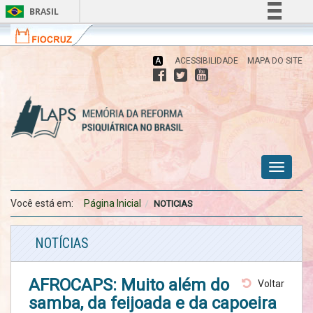
BRASIL
Fiocruz
Fale
Simplifique!
com
Comunica BR
a
A
ACESSIBILIDADE
MAPA DO SITE
Fiocruz
Participe
Acesso à informação
Memória da Reforma Psiquiátrica no
Brasil
Legislação
Canais
Toggle
menu
menu
menu
navigati
celular
celular
celular
Você está em:
Página Inicial
NOTICIAS
NOTÍCIAS
AFROCAPS: Muito além do
Voltar
samba, da feijoada e da capoeira