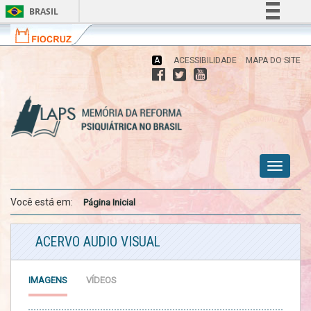
BRASIL
Fiocruz
Fale
Simplifique!
com
Comunica BR
a
A
ACESSIBILIDADE
MAPA DO SITE
Fiocruz
Participe
Acesso à informação
Memória da Reforma Psiquiátrica no
Brasil
Legislação
Canais
Toggle
menu
menu
menu
navigati
celular
celular
celular
Você está em:
Página Inicial
ACERVO AUDIO VISUAL
IMAGENS
VÍDEOS